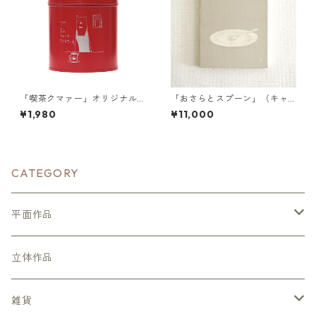
「喫茶クマァー」オリジナル
「おさらとスプーン」（キャ
コーヒー豆缶（マットポイン
ンバスプリント／額装無）
¥1,980
¥11,000
セチア）
CATEGORY
平面作品
キャンバスプリント
立体作品
雑貨