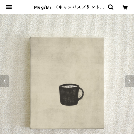
「Mug/B」（キャンバスプリント／
額装無） | Jun Inoue Online Sho
p