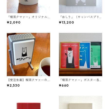
「喫茶クマァー」オリジナル
「おしり」（キャンバスプリ
マグカップ
ント／額装無）S3001
¥2,090
¥13,200
【受注生産】喫茶クマァーの
「喫茶クマァー」ポスター各
看板
種
¥2,530
¥660