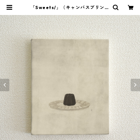
「Sweets/」（キャンバスプリント
／額装無） | Jun Inoue Online S
hop