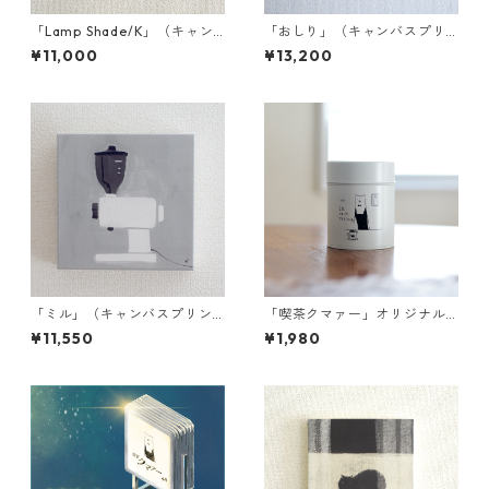
「Lamp Shade/K」（キャン
「おしり」（キャンバスプリ
バスプリント／額装無）
ント／額装無）S3001
¥11,000
¥13,200
「ミル」（キャンバスプリン
「喫茶クマァー」オリジナル
ト／額装無）S2003
コーヒー豆缶（マットホワイ
¥11,550
¥1,980
ト）