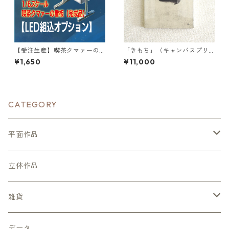
【受注生産】喫茶クマァーの
「きもち」（キャンバスプリ
看板 LED組込オプション
ント／額装無）
¥1,650
¥11,000
CATEGORY
平面作品
キャンバスプリント
立体作品
雑貨
スマホケース
データ