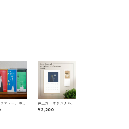
茶クマァー」ポス
井上淳 オリジナルカ
各種
レンダー【2026・A
0
¥2,200
4】