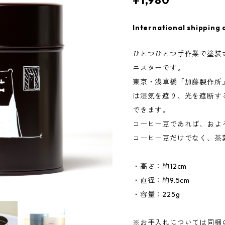
¥1,980
International shipping 
ひとつひとつ手作業で塗装
ニスターです。
東京・浅草橋「加藤製作所
は湿気を遮り、光を遮断す
できます。
コーヒー豆であれば、およそ
コーヒー豆だけでなく、茶
・高さ：約12cm
・直径：約9.5cm
・容量：225g
※お手入れについては同梱