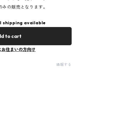
のみの販売となります。
l shipping available
d to cart
にお住まいの方向け
通報する