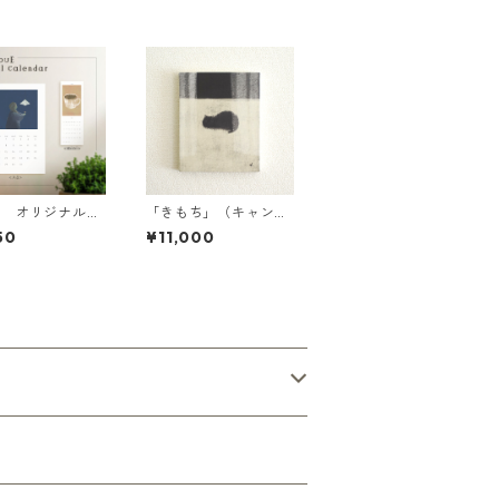
淳 オリジナルカ
「きもち」（キャンバ
ー【2026・mi
スプリント／額装無）
50
¥11,000