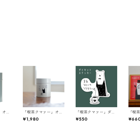
」オリ
「喫茶クマァー」オリ
「喫茶クマァー」ダイ
「喫
豆缶
ジナルコーヒー豆缶
カットステッカー
ター
¥1,980
¥550
¥66
キーグ
（マットホワイト）